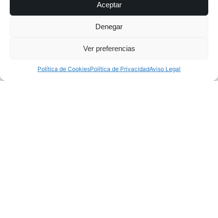
Aceptar
Denegar
Ver preferencias
Política de Cookies
Política de Privacidad
Aviso Legal
Publicado por
loescocinas
13/06/2025
5 min lectura
Llega Neolith Iconic Design